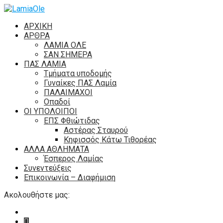
ΑΡΧΙΚΗ
ΑΡΘΡΑ
ΛΑΜΙΑ ΟΛΕ
ΣΑΝ ΣΗΜΕΡΑ
ΠΑΣ ΛΑΜΙΑ
Τμήματα υποδομής
Γυναίκες ΠΑΣ Λαμία
ΠΑΛΑΙΜΑΧΟΙ
Οπαδοί
ΟΙ ΥΠΟΛΟΙΠΟΙ
ΕΠΣ Φθιώτιδας
Αστέρας Σταυρού
Κηφισσός Κάτω Τιθορέας
ΑΛΛΑ ΑΘΛΗΜΑΤΑ
Έσπερος Λαμίας
Συνεντεύξεις
Επικοινωνία – Διαφήμιση
Ακολουθήστε μας: