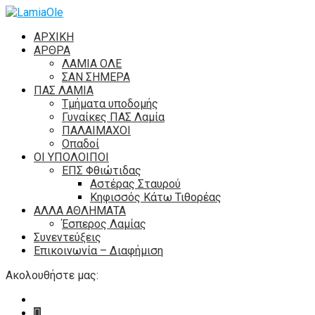
ΑΡΧΙΚΗ
ΑΡΘΡΑ
ΛΑΜΙΑ ΟΛΕ
ΣΑΝ ΣΗΜΕΡΑ
ΠΑΣ ΛΑΜΙΑ
Τμήματα υποδομής
Γυναίκες ΠΑΣ Λαμία
ΠΑΛΑΙΜΑΧΟΙ
Οπαδοί
ΟΙ ΥΠΟΛΟΙΠΟΙ
ΕΠΣ Φθιώτιδας
Αστέρας Σταυρού
Κηφισσός Κάτω Τιθορέας
ΑΛΛΑ ΑΘΛΗΜΑΤΑ
Έσπερος Λαμίας
Συνεντεύξεις
Επικοινωνία – Διαφήμιση
Ακολουθήστε μας: