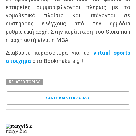
εταιρείες συμμορφώνονται πλήρως με το
νομοθετικό πλαίσιο και υπάγονται σε
αυστηρούς ελέγχους από την αρμόδια
ρυθμιστική αρχή. Στην περίπτωση του Stoiximan
η αρχή αυτή είναι η MGA.
Διαβάστε περισσότερα για το
virtual sports
στοιχημα
στο Bookmakers.gr!
RELATED TOPICS
ΚΑΝΤΕ ΚΛΊΚ ΓΙΑ ΣΧΌΛΙΟ
παιχνίδια