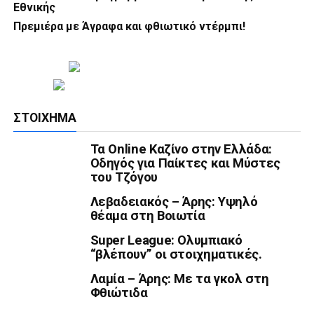
Εθνικής
Πρεμιέρα με Άγραφα και φθιωτικό ντέρμπι!
ΣΤΟΊΧΗΜΑ
Τα Online Καζίνο στην Ελλάδα:
Οδηγός για Παίκτες και Μύστες
του Τζόγου
Λεβαδειακός – Άρης: Υψηλό
θέαμα στη Βοιωτία
Super League: Ολυμπιακό
“βλέπουν” οι στοιχηματικές.
Λαμία – Άρης: Με τα γκολ στη
Φθιώτιδα