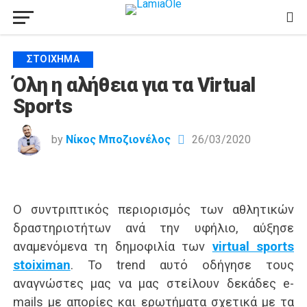
ΣΤΟΊΧΗΜΑ
Όλη η αλήθεια για τα Virtual
Sports
by
Νίκος Μποζιονέλος
26/03/2020
Ο συντριπτικός περιορισμός των αθλητικών
δραστηριοτήτων ανά την υφήλιο, αύξησε
αναμενόμενα τη δημοφιλία των
virtual sports
stoiximan
. Το trend αυτό οδήγησε τους
αναγνώστες μας να μας στείλουν δεκάδες e-
mails με απορίες και ερωτήματα σχετικά με τα