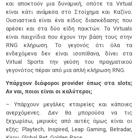
και αποκτούν μια δυναμική, οπότε τα Virtual
είναι κάτι ανάμεσα στο Στοίχημα και Καζίνο.
Ουσιαστικά είναι ένα είδος διασκέδασης που
αρέσει και στα δύο είδη παικτών. Τα Virtuals
είναι παιχνίδια που έχουν την βάση τους στην
RNG κλήρωση. Το γεγονός ότι όλα τα
ενδεχόμενα δεν είναι ισοπίθανα, δίνει στα
Virtual Sports την γεύση του πραγματικού
γεγονότος πέραν από μια απλή κλήρωση RNG.
Υπάρχουν διάφοροι provider όπως στα slots;
Αν ναι, ποιοι είναι οι καλύτεροι;
– Υπάρχουν μεγάλες εταιρείες και κάποιες
ανερχόμενες. Δεν θα μπορούσα να τις
ξεχωρίσω, μερικές από αυτές όμως είναι οι
εξής: Playtech, Inspired, Leap Gaming, Betradar,
Kiroν, Global Bet, Golden Race.