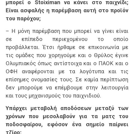
μπορεί ο Stoiximan να κάνει στο παιχνίδι;
Είναι ασφαλής η παρέμβαση αυτή στο προϊόν
του παρόχου;
– H μόνη παρέμβαση που μπορεί να γίνει είναι
σε επίπεδο περιεχομένου το οποίο
προβάλλεται. Έτσι ήρθαμε σε επικοινωνία με
τις ομάδες που χορηγούμε και ο Θρύλος έγινε
Ολυμπιακός όπως αντίστοιχα και ο ΠΑΟΚ και ο
ΟΦΗ αναφέρονται με τα λογότυπα και τις
επίσημες ονομασίες τους. Σε καμία περίπτωση
δεν μπορούμε να επέμβουμε στην λειτουργία
και τους μηχανισμούς του παιχνιδιού.
Υπάρχει μεταβολή αποδόσεων μεταξύ των
χρόνων που μεσολαβούν για τα ματς του
ποδοσφαίρου, εφόσον ένα σημείο παίρνει
τζίρο;