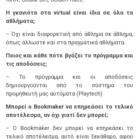
Η γκανιότα στα virtual είναι ίδια σε όλα τα
αθλήματα;
– Όχι είναι διαφορετική από άθλημα σε άθλημα,
όπως άλλωστε και στα πραγματικά αθλήματα.
Ποιος και κάθε πότε βγάζει το πρόγραμμα και
τις αποδόσεις;
– Το πρόγραμμα και οι αποδόσεις
δημιουργούνται από το σύστημα του
προμηθευτή μας αυτόματα (Playtech)
Μπορεί ο Bookmaker να επηρεάσει το τελικό
αποτέλεσμα, αν όχι γιατί δεν μπορεί;
– Ο Bookmaker δεν μπορεί να επηρεάσει το
τελικό αποτέλεσμα, αυτό είναι ξεκάθαρο, αφού