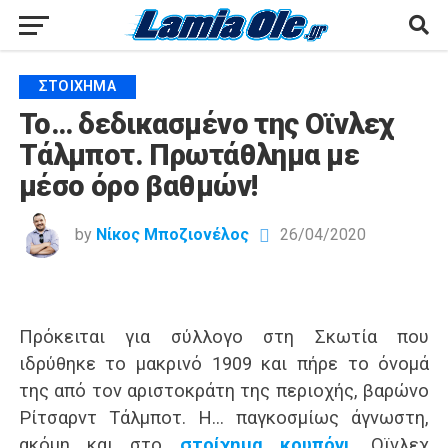
ΣΤΟΊΧΗΜΑ
Το… δεδικασμένο της Οϊνλεχ
Τάλμποτ. Πρωτάθλημα με
μέσο όρο βαθμών!
by
Νίκος Μποζιονέλος
26/04/2020
Πρόκειται για σύλλογο στη Σκωτία που
ιδρύθηκε το μακρινό 1909 και πήρε το όνομά
της από τον αριστοκράτη της περιοχής, βαρώνο
Ρίτσαρντ Τάλμποτ. Η… παγκοσμίως άγνωστη,
ακόμη και στο
στοίχημα κουπόνι
, Οϊνλεχ