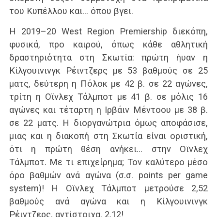
του Κυπέλλου και… όπου βγει.
Η 2019–20 West Region Premiership διεκόπη,
φυσικά, προ καιρού, όπως κάθε αθλητική
δραστηριότητα στη Σκωτία: πρώτη ήυαν η
Κίλγουινινγκ Ρέιντζερς με 53 βαθμούς σε 25
ματς, δεύτερη η Πόλοκ με 42 β. σε 22 αγώνες,
τρίτη η Οϊνλεχ Τάλμποτ με 41 β. σε μόλις 16
αγώνες και τέταρτη η Ιρβάιν Μέντοου με 38 β.
σε 22 ματς. Η διοργανώτρια όμως αποφάσισε,
μιας και η διακοπή στη Σκωτία είναι οριστική,
ότι η πρώτη θέση ανήκει… στην Οϊνλεχ
Τάλμποτ. Με τι επιχείρημα; Τον καλύτερο μέσο
όρο βαθμών ανά αγώνα (σ.σ. points per game
system)! Η Οϊνλεχ Τάλμποτ μετρούσε 2,52
βαθμούς ανά αγώνα και η Κίλγουινινγκ
Ρέιντζερς, αντίστοιχα, 2,12!