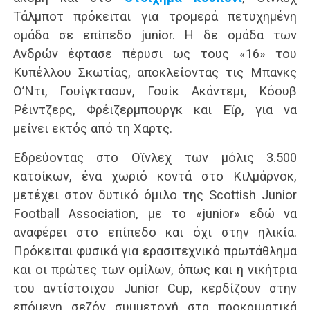
Τάλμποτ πρόκειται για τρομερά πετυχημένη
ομάδα σε επίπεδο junior. Η δε ομάδα των
Ανδρών έφτασε πέρυσι ως τους «16» του
Κυπέλλου Σκωτίας, αποκλείοντας τις Μπανκς
Ο’Ντι, Γουίγκταουν, Γουίκ Ακάντεμι, Κόουβ
Ρέιντζερς, Φρέιζερμπουργκ και Εϊρ, για να
μείνει εκτός από τη Χαρτς.
Εδρεύοντας στο Οϊνλεχ των μόλις 3.500
κατοίκων, ένα χωριό κοντά στο Κιλμάρνοκ,
μετέχει στον δυτικό όμιλο της Scottish Junior
Football Association, με το «junior» εδώ να
αναφέρει στο επίπεδο και όχι στην ηλικία.
Πρόκειται φυσικά για ερασιτεχνικό πρωτάθλημα
και οι πρώτες των ομίλων, όπως και η νικήτρια
του αντίστοιχου Junior Cup, κερδίζουν στην
επόμενη σεζόν συμμετοχή στα προκριματικά