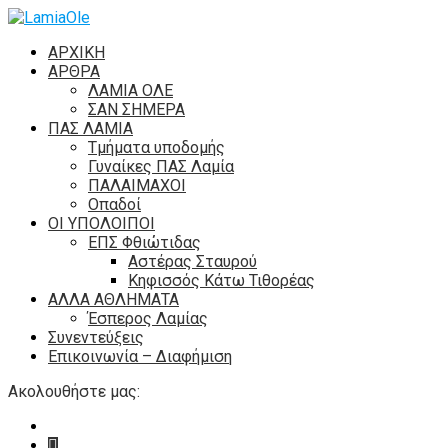
ΑΡΧΙΚΗ
ΑΡΘΡΑ
ΛΑΜΙΑ ΟΛΕ
ΣΑΝ ΣΗΜΕΡΑ
ΠΑΣ ΛΑΜΙΑ
Τμήματα υποδομής
Γυναίκες ΠΑΣ Λαμία
ΠΑΛΑΙΜΑΧΟΙ
Οπαδοί
ΟΙ ΥΠΟΛΟΙΠΟΙ
ΕΠΣ Φθιώτιδας
Αστέρας Σταυρού
Κηφισσός Κάτω Τιθορέας
ΑΛΛΑ ΑΘΛΗΜΑΤΑ
Έσπερος Λαμίας
Συνεντεύξεις
Επικοινωνία – Διαφήμιση
Ακολουθήστε μας: