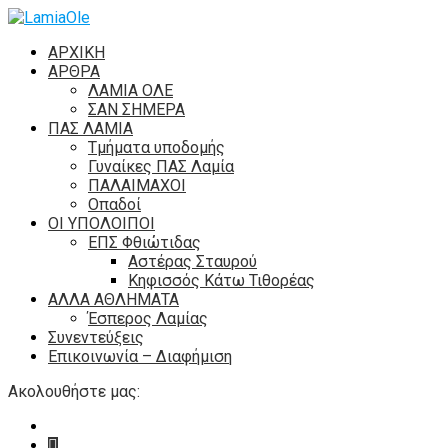
ΑΡΧΙΚΗ
ΑΡΘΡΑ
ΛΑΜΙΑ ΟΛΕ
ΣΑΝ ΣΗΜΕΡΑ
ΠΑΣ ΛΑΜΙΑ
Τμήματα υποδομής
Γυναίκες ΠΑΣ Λαμία
ΠΑΛΑΙΜΑΧΟΙ
Οπαδοί
ΟΙ ΥΠΟΛΟΙΠΟΙ
ΕΠΣ Φθιώτιδας
Αστέρας Σταυρού
Κηφισσός Κάτω Τιθορέας
ΑΛΛΑ ΑΘΛΗΜΑΤΑ
Έσπερος Λαμίας
Συνεντεύξεις
Επικοινωνία – Διαφήμιση
Ακολουθήστε μας: