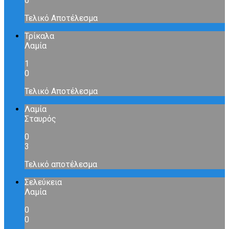
0
Τελικό Αποτέλεσμα
Τρίκαλα
Λαμία
1
0
Τελικό Αποτέλεσμα
Λαμία
Σταυρός
0
3
Τελικό αποτέλεσμα
Σελεύκεια
Λαμία
0
0