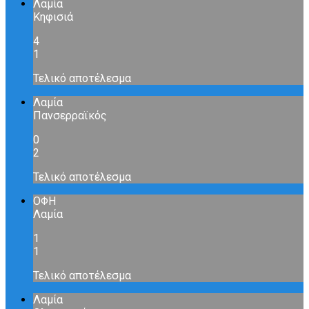
Λαμία
Κηφισιά
4
1
Τελικό αποτέλεσμα
Λαμία
Πανσερραϊκός
0
2
Τελικό αποτέλεσμα
ΟΦΗ
Λαμία
1
1
Τελικό αποτέλεσμα
Λαμία