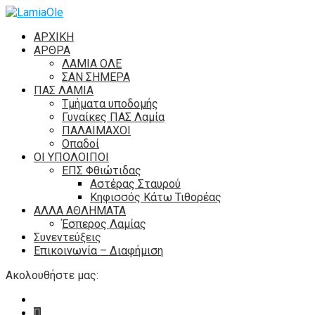
ΑΡΧΙΚΗ
ΑΡΘΡΑ
ΛΑΜΙΑ ΟΛΕ
ΣΑΝ ΣΗΜΕΡΑ
ΠΑΣ ΛΑΜΙΑ
Τμήματα υποδομής
Γυναίκες ΠΑΣ Λαμία
ΠΑΛΑΙΜΑΧΟΙ
Οπαδοί
ΟΙ ΥΠΟΛΟΙΠΟΙ
ΕΠΣ Φθιώτιδας
Αστέρας Σταυρού
Κηφισσός Κάτω Τιθορέας
ΑΛΛΑ ΑΘΛΗΜΑΤΑ
Έσπερος Λαμίας
Συνεντεύξεις
Επικοινωνία – Διαφήμιση
Ακολουθήστε μας: