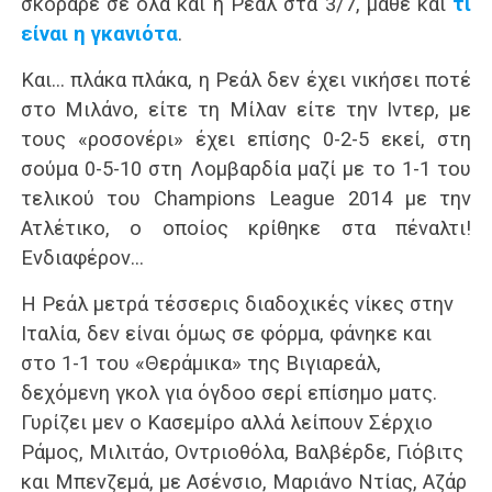
σκόραρε σε όλα και η Ρεάλ στα 3/7, μάθε και
τι
είναι η γκανιότα
.
Και… πλάκα πλάκα, η Ρεάλ δεν έχει νικήσει ποτέ
στο Μιλάνο, είτε τη Μίλαν είτε την Ιντερ, με
τους «ροσονέρι» έχει επίσης 0-2-5 εκεί, στη
σούμα 0-5-10 στη Λομβαρδία μαζί με το 1-1 του
τελικού του Champions League 2014 με την
Ατλέτικο, ο οποίος κρίθηκε στα πέναλτι!
Ενδιαφέρον…
Η Ρεάλ μετρά τέσσερις διαδοχικές νίκες στην
Ιταλία, δεν είναι όμως σε φόρμα, φάνηκε και
στο 1-1 του «Θεράμικα» της Βιγιαρεάλ,
δεχόμενη γκολ για όγδοο σερί επίσημο ματς.
Γυρίζει μεν ο Κασεμίρο αλλά λείπουν Σέρχιο
Ράμος, Μιλιτάο, Οντριοθόλα, Βαλβέρδε, Γιόβιτς
και Μπενζεμά, με Ασένσιο, Μαριάνο Ντίας, Αζάρ