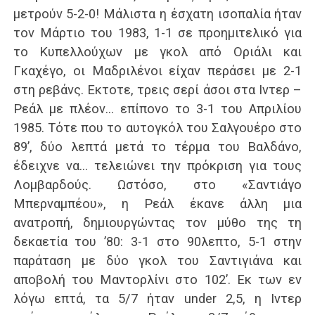
μετρούν 5-2-0! Μάλιστα η έσχατη ισοπαλία ήταν
τον Μάρτιο του 1983, 1-1 σε προημιτελικό για
το Κυπελλούχων με γκολ από Οριάλι και
Γκαχέγο, οι Μαδριλένοι είχαν περάσει με 2-1
στη ρεβάνς. Εκτοτε, τρεις σερί άσοι στα Ιντερ –
Ρεάλ με πλέον… επίπονο το 3-1 του Απριλίου
1985. Τότε που το αυτογκόλ του Σαλγουέρο στο
89’, δύο λεπτά μετά το τέρμα του Βαλδάνο,
έδειχνε να… τελειώνει την πρόκριση για τους
Λομβαρδούς. Ωστόσο, στο «Σαντιάγο
Μπερναμπέου», η Ρεάλ έκανε άλλη μια
ανατροπή, δημιουργώντας τον μύθο της τη
δεκαετία του ’80: 3-1 στο 90λεπτο, 5-1 στην
παράταση με δύο γκολ του Σαντιγιάνα και
αποβολή του Μαντορλίνι στο 102’. Εκ των εν
λόγω επτά, τα 5/7 ήταν under 2,5, η Ιντερ