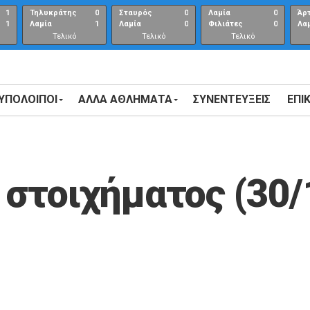
1
Τηλυκράτης
0
Σταυρός
0
Λαμία
0
Άρ
1
Λαμία
1
Λαμία
0
Φιλιάτες
0
Λα
Τελικό
Τελικό
Τελικό
αποτέλεσμα
αποτέλεσμα
Αποτέλεσμα
 ΥΠΟΛΟΙΠΟΙ
ΑΛΛΑ ΑΘΛΗΜΑΤΑ
ΣΥΝΕΝΤΕΎΞΕΙΣ
ΕΠΙ
στοιχήματος (30/1