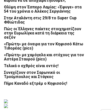
καρδιά να σε αποχαιρετήσουμε»;
Θλίψη στον Έσπερο Λαμίας: «Έφυγε» στα
54 του χρόνια ο Αλέκος Σεργιάννης
Στην Αταλάντη στις 29/8 το Super Cup
Φθιώτιδας
Πώς οι Έλληνες παίκτες στοιχηματίζουν
στην Ευρωλίγκα κατά τη διάρκεια της
σεζόν
«Πρώτη» με όνειρα για τον Κηφισσό Κάτω
Τιθορέας (pics)
«Πρώτη» με χαμόγελα και στόχους για τον
Αστέρα Σταυρού (pics)
Τελικά ο εχθρός είναι εντός!
Συνεχίζουν στον Σαρωνικό οι
Τρούμπουλος και Στάγκος
Πήρε Καναδό εξτρέμ ο Κηφισσός!