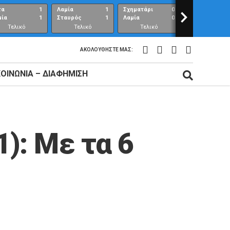
τα
1
Λαμία
1
Σχηματάρι
0
>
Λαμία
μία
1
Σταυρός
1
Λαμία
0
Ανθούπολη
Τελικό
Τελικό
Τελικό
Τελικό
αποτέλεσμα
αποτέλεσμα
αποτέλεσμα
αποτέλεσμ
ΑΚΟΛΟΥΘΉΣΤΕ ΜΑΣ:
ΚΟΙΝΩΝΊΑ – ΔΙΑΦΉΜΙΣΗ
): Με τα 6