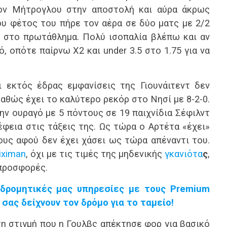
ον Μήτρογλου στην αποστολή και αύρα άκρως
ου φέτος του πήρε τον αέρα σε δύο ματς με 2/2
α στο πρωτάθλημα. Πολύ ισοπαλία βλέπω και αν
, οπότε παίρνω Χ2 και under 3.5 στο 1.75 για να
 εκτός έδρας εμφανίσεις της Γιουνάιτεντ δεν
αθώς έχει το καλύτερο ρεκόρ στο Νησί με 8-2-0.
ην ουραγό με 5 πόντους σε 19 παιχνίδια Σέφιλντ
έφεια στις τάξεις της. Ως τώρα ο Αρτέτα «έχει»
ους αφού δεν έχει χάσει ως τώρα απέναντι του.
iximan
, όχι με τις τιμές της μηδενικής
γκανιότα
ς
,
προσφορές.
νδρομητικές μας υπηρεσίες με τους Premium
 σας δείχνουν τον δρόμο για το ταμείο!
η στιγμή που η Γουλβς απέκτησε φορ για βασικό