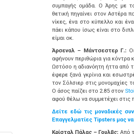
συμπαγής ομάδα. Ο Άρης με τ
θετική πηγαίνει στον Αστέρα π
νίκες, ένα στο κύπελλο και έν
πάει κάπου ίσως είναι στο διπλό
είμαι οκ.
Άρσεναλ – Μάντσεστερ Γ.:
Οι
αφήνουν περιθώρια για κόντρα κ
Ωστόσο η αδιανόητη ήττα από τ
έφερε ξανά γκρίνια και εσωστρ
τον Σόλσιερ στις μονομαχίες τ
Ο άσος παίζει στο 2.85 στον
Sto
αφού θέλω να συμμετέχει στις 
Δείτε εδώ τις μοναδικές συ
Επαγγελματίες Tipsters μας να
Κρίσταλ Πάλας – Γουλβς:
Από τ