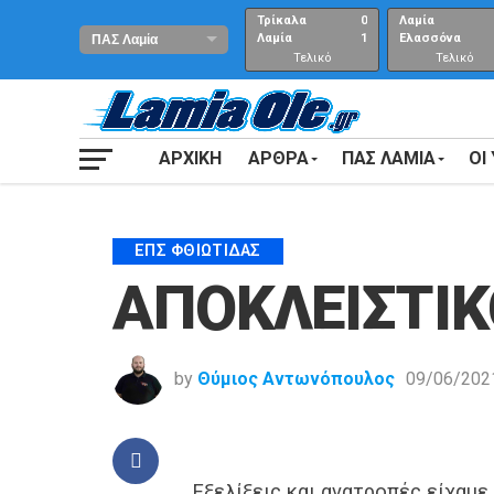
Τρίκαλα
0
Λαμία
Λαμία
1
Ελασσόνα
Τελικό
Τελικό
αποτέλεσμα
Αποτέλεσμα
ΑΡΧΙΚΗ
ΑΡΘΡΑ
ΠΑΣ ΛΑΜΙΑ
ΟΙ
ΕΠΣ ΦΘΙΏΤΙΔΑΣ
ΑΠΟΚΛΕΙΣΤΙΚΟ
by
Θύμιος Αντωνόπουλος
09/06/202
Εξελίξεις και ανατροπές είχαμε