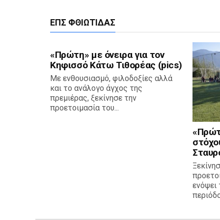
ΕΠΣ ΦΘΙΏΤΙΔΑΣ
«Πρώτη» με όνειρα για τον
Κηφισσό Κάτω Τιθορέας (pics)
Με ενθουσιασμό, φιλοδοξίες αλλά
και το ανάλογο άγχος της
πρεμιέρας, ξεκίνησε την
προετοιμασία του...
«Πρώτ
στόχο
Σταυρο
Ξεκίνησ
προετο
ενόψει 
περιόδου