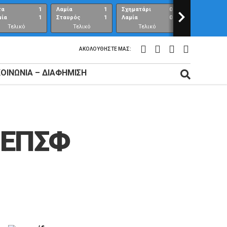
τα
1
Λαμία
1
Σχηματάρι
0
>
Λαμία
μία
1
Σταυρός
1
Λαμία
0
Ανθούπολη
Τελικό
Τελικό
Τελικό
Τελικό
αποτέλεσμα
αποτέλεσμα
αποτέλεσμα
αποτέλεσμ
ΑΚΟΛΟΥΘΉΣΤΕ ΜΑΣ:
ΚΟΙΝΩΝΊΑ – ΔΙΑΦΉΜΙΣΗ
 ΕΠΣΦ