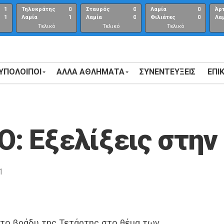
1
Τηλυκράτης
0
Σταυρός
0
Λαμία
0
Άρ
1
Λαμία
1
Λαμία
0
Φιλιάτες
0
Λα
Τελικό
Τελικό
Τελικό
αποτέλεσμα
αποτέλεσμα
Αποτέλεσμα
 ΥΠΟΛΟΙΠΟΙ
ΑΛΛΑ ΑΘΛΗΜΑΤΑ
ΣΥΝΕΝΤΕΎΞΕΙΣ
ΕΠΙ
: Εξελίξεις στην
1
 το βράδυ της Τετάρτης στο θέμα των