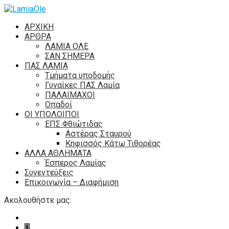
ΑΡΧΙΚΗ
ΑΡΘΡΑ
ΛΑΜΙΑ ΟΛΕ
ΣΑΝ ΣΗΜΕΡΑ
ΠΑΣ ΛΑΜΙΑ
Τμήματα υποδομής
Γυναίκες ΠΑΣ Λαμία
ΠΑΛΑΙΜΑΧΟΙ
Οπαδοί
ΟΙ ΥΠΟΛΟΙΠΟΙ
ΕΠΣ Φθιώτιδας
Αστέρας Σταυρού
Κηφισσός Κάτω Τιθορέας
ΑΛΛΑ ΑΘΛΗΜΑΤΑ
Έσπερος Λαμίας
Συνεντεύξεις
Επικοινωνία – Διαφήμιση
Ακολουθήστε μας: