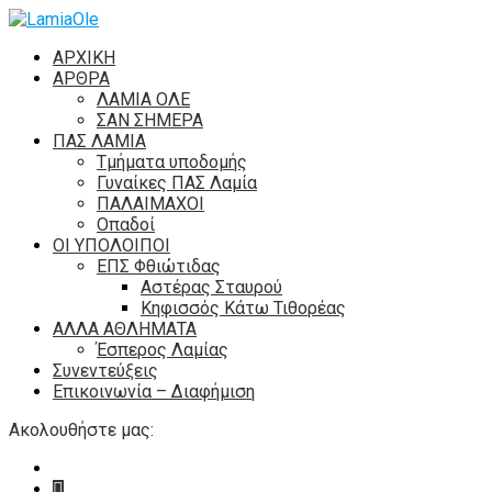
ΑΡΧΙΚΗ
ΑΡΘΡΑ
ΛΑΜΙΑ ΟΛΕ
ΣΑΝ ΣΗΜΕΡΑ
ΠΑΣ ΛΑΜΙΑ
Τμήματα υποδομής
Γυναίκες ΠΑΣ Λαμία
ΠΑΛΑΙΜΑΧΟΙ
Οπαδοί
ΟΙ ΥΠΟΛΟΙΠΟΙ
ΕΠΣ Φθιώτιδας
Αστέρας Σταυρού
Κηφισσός Κάτω Τιθορέας
ΑΛΛΑ ΑΘΛΗΜΑΤΑ
Έσπερος Λαμίας
Συνεντεύξεις
Επικοινωνία – Διαφήμιση
Ακολουθήστε μας: