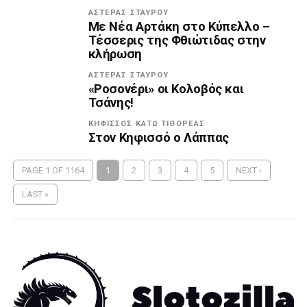
ΑΣΤΈΡΑΣ ΣΤΑΥΡΟΎ
Με Νέα Αρτάκη στο Κύπελλο –
Τέσσερις της Φθιώτιδας στην
κλήρωση
ΑΣΤΈΡΑΣ ΣΤΑΥΡΟΎ
«Ροσονέρι» οι Κολοβός και
Τσάνης!
ΚΗΦΙΣΣΌΣ ΚΆΤΩ ΤΙΘΟΡΈΑΣ
Στον Κηφισσό ο Λάππας
PAGE 1 OF 1164
1
2
3
4
5
NEXT ›
LAST »