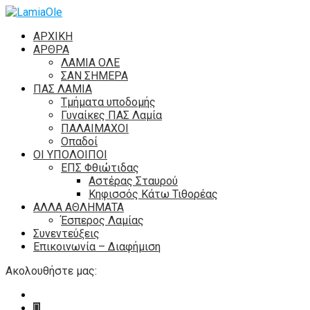
ΑΡΧΙΚΗ
ΑΡΘΡΑ
ΛΑΜΙΑ ΟΛΕ
ΣΑΝ ΣΗΜΕΡΑ
ΠΑΣ ΛΑΜΙΑ
Τμήματα υποδομής
Γυναίκες ΠΑΣ Λαμία
ΠΑΛΑΙΜΑΧΟΙ
Οπαδοί
ΟΙ ΥΠΟΛΟΙΠΟΙ
ΕΠΣ Φθιώτιδας
Αστέρας Σταυρού
Κηφισσός Κάτω Τιθορέας
ΑΛΛΑ ΑΘΛΗΜΑΤΑ
Έσπερος Λαμίας
Συνεντεύξεις
Επικοινωνία – Διαφήμιση
Ακολουθήστε μας: