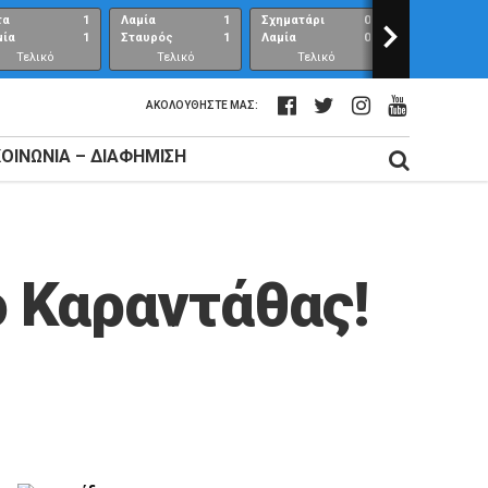
τα
1
Λαμία
1
Σχηματάρι
0
>
Λαμία
μία
1
Σταυρός
1
Λαμία
0
Ανθούπολη
Τελικό
Τελικό
Τελικό
Τελικό
αποτέλεσμα
αποτέλεσμα
αποτέλεσμα
αποτέλεσμ
ΑΚΟΛΟΥΘΉΣΤΕ ΜΑΣ:
ΚΟΙΝΩΝΊΑ – ΔΙΑΦΉΜΙΣΗ
ο Καραντάθας!