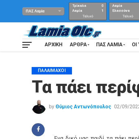
Τρίκαλα
0
Λαμία
Λαμία
1
Ελασσόνα
Τελικό
Τελικό
αποτέλεσμα
Αποτέλεσμα
ΑΡΧΙΚΗ
ΑΡΘΡΑ
ΠΑΣ ΛΑΜΙΑ
ΟΙ
ΠΑΛΑΊΜΑΧΟΙ
Τα πάει περί
by
Θύμιος Αντωνόπουλος
02/09/202
Ένα δικό μας παιδί τα πάει πε