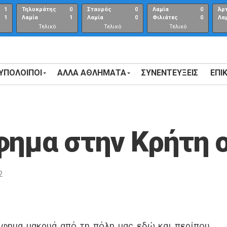
1
Τηλυκράτης
0
Σταυρός
0
Λαμία
0
Άρ
1
Λαμία
1
Λαμία
0
Φιλιάτες
0
Λα
Τελικό
Τελικό
Τελικό
αποτέλεσμα
αποτέλεσμα
Αποτέλεσμα
 ΥΠΟΛΟΙΠΟΙ
ΑΛΛΑ ΑΘΛΗΜΑΤΑ
ΣΥΝΕΝΤΕΎΞΕΙΣ
ΕΠΙ
φημα στην Κρήτη 
2
ρίφημα μακρυά από τη πόλη μας εδώ και περίπου