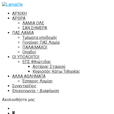
ΑΡΧΙΚΗ
ΑΡΘΡΑ
ΛΑΜΙΑ ΟΛΕ
ΣΑΝ ΣΗΜΕΡΑ
ΠΑΣ ΛΑΜΙΑ
Τμήματα υποδομής
Γυναίκες ΠΑΣ Λαμία
ΠΑΛΑΙΜΑΧΟΙ
Οπαδοί
ΟΙ ΥΠΟΛΟΙΠΟΙ
ΕΠΣ Φθιώτιδας
Αστέρας Σταυρού
Κηφισσός Κάτω Τιθορέας
ΑΛΛΑ ΑΘΛΗΜΑΤΑ
Έσπερος Λαμίας
Συνεντεύξεις
Επικοινωνία – Διαφήμιση
Ακολουθήστε μας: