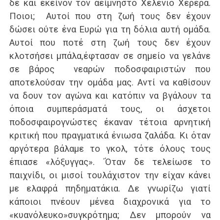
δε και εκείνον τον αείμνηστο Χελένιο Χερέρα.
Ποιοι; Αυτοί που στη ζωή τους δεν έχουν
δώσει ούτε ένα Ευρώ για τη δόλια αυτή ομάδα.
Αυτοί που ποτέ στη ζωή τους δεν έχουν
κλοτσήσει μπάλα,έφτασαν σε σημείο να γελάνε
σε βάρος νεαρών ποδοσφαιριστών που
αποτελούσαν την ομάδα μας. Αντί να καθίσουν
να δουν τον αγώνα και κατόπιν να βγάλουν τα
όποια συμπεράσματά τους, οι άσχετοι
ποδοσφαιρογνώστες έκαναν τέτοια αρνητική
κριτική που πραγματικά ένιωσα ζαλάδα. Κι όταν
αργότερα βάλαμε το γκολ, τότε όλους τους
έπιασε «λόξυγγας». ΄Όταν δε τελείωσε το
παιχνίδι, οι μισοί τουλάχιστον την είχαν κάνει
με ελαφρά πηδηματάκια. Δε γνωρίζω γιατί
κάποιοι πνέουν μένεα διαχρονικά για το
«κυανόλευκο»συγκρότημα; Δεν μπορούν να