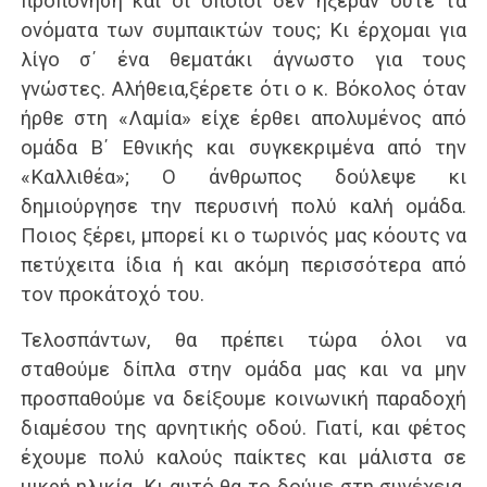
προπόνηση και οι οποίοι δεν ήξεραν ούτε τα
ονόματα των συμπαικτών τους; Κι έρχομαι για
λίγο σ΄ ένα θεματάκι άγνωστο για τους
γνώστες. Αλήθεια,ξέρετε ότι ο κ. Βόκολος όταν
ήρθε στη «Λαμία» είχε έρθει απολυμένος από
ομάδα Β΄ Εθνικής και συγκεκριμένα από την
«Καλλιθέα»; Ο άνθρωπος δούλεψε κι
δημιούργησε την περυσινή πολύ καλή ομάδα.
Ποιος ξέρει, μπορεί κι ο τωρινός μας κόουτς να
πετύχειτα ίδια ή και ακόμη περισσότερα από
τον προκάτοχό του.
Τελοσπάντων, θα πρέπει τώρα όλοι να
σταθούμε δίπλα στην ομάδα μας και να μην
προσπαθούμε να δείξουμε κοινωνική παραδοχή
διαμέσου της αρνητικής οδού. Γιατί, και φέτος
έχουμε πολύ καλούς παίκτες και μάλιστα σε
μικρή ηλικία. Κι αυτό θα το δούμε στη συνέχεια.