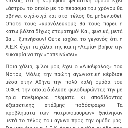
κιόλας, ότι η κορυφαία φθιωτική ομάδα έχει
«άστρο» το οποίο με το πέρασμα του χρόνου θα
σβήνει σιγά-σιγά και στο τέλος θα μηδενισθεί.
Οπότε τους «κυανόλευκους θα τους πάρει η
κάτω βόλτα δίχως σταματημό! Και, φυσικά, μετά
θα … ξυπνήσουν! Ούτε ισχύει το γεγονός ότι η
Α.Ε.Κ. έχει τα χάλια της και η «Λαμία» βρήκε την
ευκαιρία να την «ταπεινώσει»!
Ποια χάλια, φίλοι μου, έχει ο «Δικέφαλος» του
Νότου; Μόλις την πρώτη αγωνιστική κέρδισε
μέσα στην Αθήνα την πολύ καλή ομάδα του
Ο.Φ.Η. την οποία διέλυσε φιλοδωρώντας την με
τρία πανέμορφα τέρματα κι αποδίδοντας
εξαιρετικής στάθμης ποδόσφαιρο! Τα
προβλήματα των «κιτρινόμαυρων» ξεκίνησαν
μετά το τέλος του αγώνα προς την ομάδα μας!