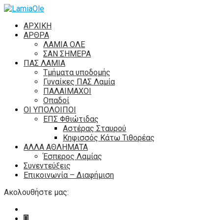
ΑΡΧΙΚΗ
ΑΡΘΡΑ
ΛΑΜΙΑ ΟΛΕ
ΣΑΝ ΣΗΜΕΡΑ
ΠΑΣ ΛΑΜΙΑ
Τμήματα υποδομής
Γυναίκες ΠΑΣ Λαμία
ΠΑΛΑΙΜΑΧΟΙ
Οπαδοί
ΟΙ ΥΠΟΛΟΙΠΟΙ
ΕΠΣ Φθιώτιδας
Αστέρας Σταυρού
Κηφισσός Κάτω Τιθορέας
ΑΛΛΑ ΑΘΛΗΜΑΤΑ
Έσπερος Λαμίας
Συνεντεύξεις
Επικοινωνία – Διαφήμιση
Ακολουθήστε μας: