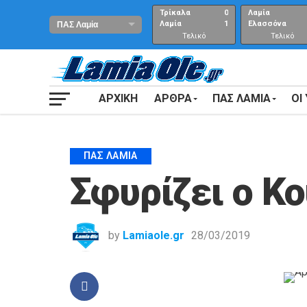
Τρίκαλα
0
Λαμία
Λαμία
1
Ελασσόνα
Τελικό
Τελικό
αποτέλεσμα
Αποτέλεσμα
ΑΡΧΙΚΗ
ΑΡΘΡΑ
ΠΑΣ ΛΑΜΙΑ
ΟΙ
ΠΑΣ ΛΑΜΊΑ
Σφυρίζει ο Κ
by
Lamiaole.gr
28/03/2019