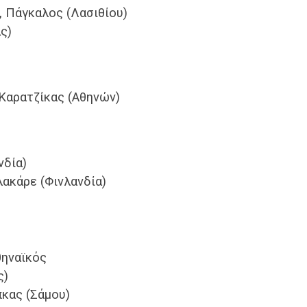
, Πάγκαλος (Λασιθίου)
ς)
Καρατζίκας (Αθηνών)
νδία)
λακάρε (Φινλανδία)
θηναϊκός
ς)
πκας (Σάμου)