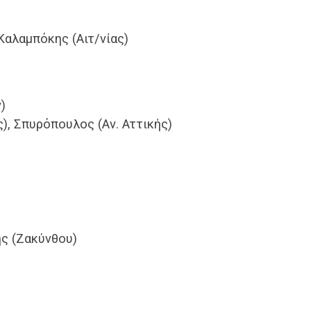
Καλαμπόκης (Αιτ/νίας)
)
ς), Σπυρόπουλος (Αν. Αττικής)
ής (Ζακύνθου)