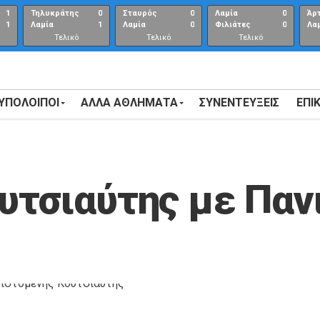
1
Τηλυκράτης
0
Σταυρός
0
Λαμία
0
Άρ
1
Λαμία
1
Λαμία
0
Φιλιάτες
0
Λα
Τελικό
Τελικό
Τελικό
αποτέλεσμα
αποτέλεσμα
Αποτέλεσμα
 ΥΠΟΛΟΙΠΟΙ
ΑΛΛΑ ΑΘΛΗΜΑΤΑ
ΣΥΝΕΝΤΕΎΞΕΙΣ
ΕΠΙ
ουτσιαύτης με Παν