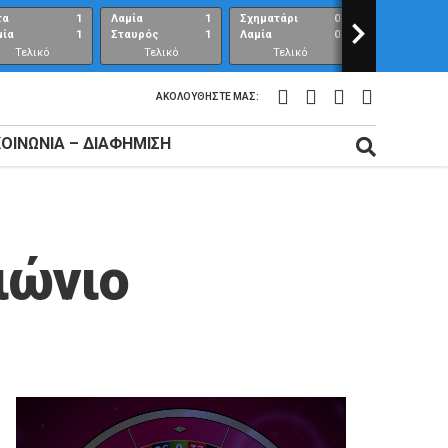
τα
1
Λαμία
1
Σχηματάρι
0
>
Λαμία
μία
1
Σταυρός
1
Λαμία
0
Ανθούπολη
Τελικό
Τελικό
Τελικό
Τελικό
αποτέλεσμα
αποτέλεσμα
αποτέλεσμα
αποτέλεσμ
ΑΚΟΛΟΥΘΉΣΤΕ ΜΑΣ:
ΚΟΙΝΩΝΊΑ – ΔΙΑΦΉΜΙΣΗ
ιώνιο