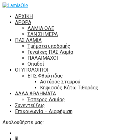
ΑΡΧΙΚΗ
ΑΡΘΡΑ
ΛΑΜΙΑ ΟΛΕ
ΣΑΝ ΣΗΜΕΡΑ
ΠΑΣ ΛΑΜΙΑ
Τμήματα υποδομής
Γυναίκες ΠΑΣ Λαμία
ΠΑΛΑΙΜΑΧΟΙ
Οπαδοί
ΟΙ ΥΠΟΛΟΙΠΟΙ
ΕΠΣ Φθιώτιδας
Αστέρας Σταυρού
Κηφισσός Κάτω Τιθορέας
ΑΛΛΑ ΑΘΛΗΜΑΤΑ
Έσπερος Λαμίας
Συνεντεύξεις
Επικοινωνία – Διαφήμιση
Ακολουθήστε μας: