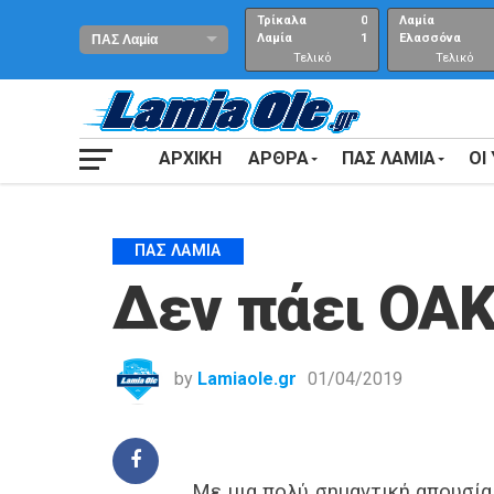
Τρίκαλα
0
Λαμία
Λαμία
1
Ελασσόνα
Τελικό
Τελικό
αποτέλεσμα
Αποτέλεσμα
ΑΡΧΙΚΗ
ΑΡΘΡΑ
ΠΑΣ ΛΑΜΙΑ
ΟΙ
ΠΑΣ ΛΑΜΊΑ
Δεν πάει ΟΑΚ
by
Lamiaole.gr
01/04/2019
Με μια πολύ σημαντική απουσία