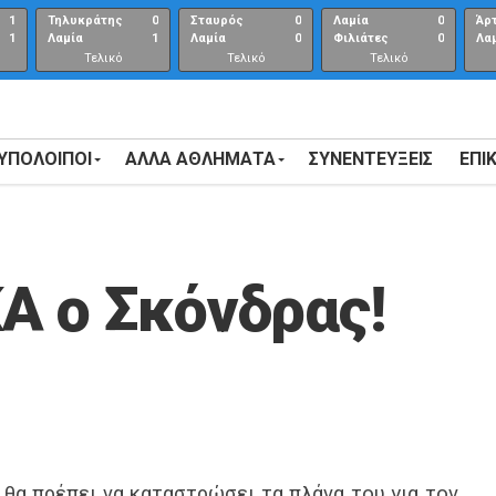
1
Τηλυκράτης
0
Σταυρός
0
Λαμία
0
Άρ
1
Λαμία
1
Λαμία
0
Φιλιάτες
0
Λα
Τελικό
Τελικό
Τελικό
αποτέλεσμα
αποτέλεσμα
Αποτέλεσμα
 ΥΠΟΛΟΙΠΟΙ
ΑΛΛΑ ΑΘΛΗΜΑΤΑ
ΣΥΝΕΝΤΕΎΞΕΙΣ
ΕΠΙ
Α ο Σκόνδρας!
 θα πρέπει να καταστρώσει τα πλάνα του για τον