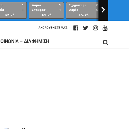
τα
1
Λαμία
1
Σχηματάρι
0
>
Λαμία
μία
1
Σταυρός
1
Λαμία
0
Ανθούπολη
Τελικό
Τελικό
Τελικό
Τελικό
αποτέλεσμα
αποτέλεσμα
αποτέλεσμα
αποτέλεσμ
ΑΚΟΛΟΥΘΉΣΤΕ ΜΑΣ:
ΚΟΙΝΩΝΊΑ – ΔΙΑΦΉΜΙΣΗ