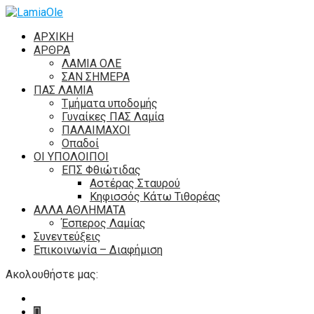
ΑΡΧΙΚΗ
ΑΡΘΡΑ
ΛΑΜΙΑ ΟΛΕ
ΣΑΝ ΣΗΜΕΡΑ
ΠΑΣ ΛΑΜΙΑ
Τμήματα υποδομής
Γυναίκες ΠΑΣ Λαμία
ΠΑΛΑΙΜΑΧΟΙ
Οπαδοί
ΟΙ ΥΠΟΛΟΙΠΟΙ
ΕΠΣ Φθιώτιδας
Αστέρας Σταυρού
Κηφισσός Κάτω Τιθορέας
ΑΛΛΑ ΑΘΛΗΜΑΤΑ
Έσπερος Λαμίας
Συνεντεύξεις
Επικοινωνία – Διαφήμιση
Ακολουθήστε μας: