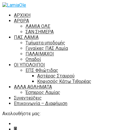
ΑΡΧΙΚΗ
ΑΡΘΡΑ
ΛΑΜΙΑ ΟΛΕ
ΣΑΝ ΣΗΜΕΡΑ
ΠΑΣ ΛΑΜΙΑ
Τμήματα υποδομής
Γυναίκες ΠΑΣ Λαμία
ΠΑΛΑΙΜΑΧΟΙ
Οπαδοί
ΟΙ ΥΠΟΛΟΙΠΟΙ
ΕΠΣ Φθιώτιδας
Αστέρας Σταυρού
Κηφισσός Κάτω Τιθορέας
ΑΛΛΑ ΑΘΛΗΜΑΤΑ
Έσπερος Λαμίας
Συνεντεύξεις
Επικοινωνία – Διαφήμιση
Ακολουθήστε μας: