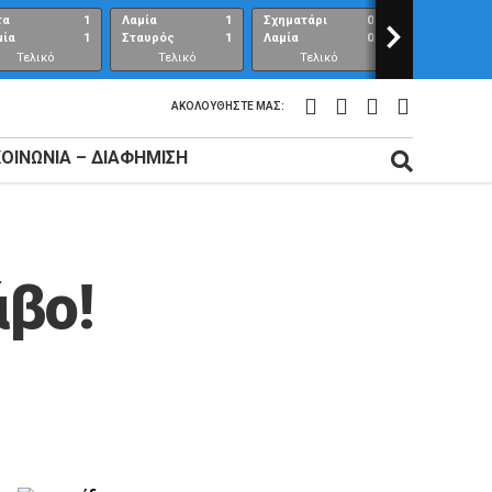
τα
1
Λαμία
1
Σχηματάρι
0
>
Λαμία
μία
1
Σταυρός
1
Λαμία
0
Ανθούπολη
Τελικό
Τελικό
Τελικό
Τελικό
αποτέλεσμα
αποτέλεσμα
αποτέλεσμα
αποτέλεσμ
ΑΚΟΛΟΥΘΉΣΤΕ ΜΑΣ:
ΚΟΙΝΩΝΊΑ – ΔΙΑΦΉΜΙΣΗ
άβο!