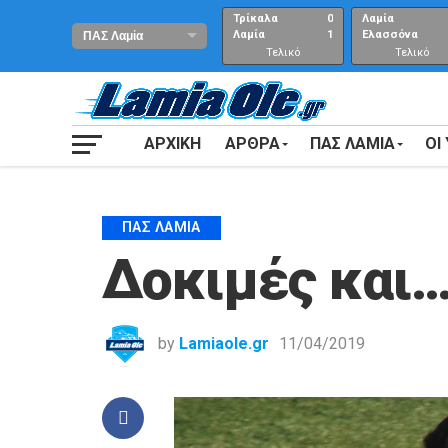
Τρίκαλα
0
Λαμία
Λαμία
1
Ελασσόνα
Τελικό
Τελικό
αποτέλεσμα
Αποτέλεσμα
ΑΡΧΙΚΗ
ΑΡΘΡΑ
ΠΑΣ ΛΑΜΙΑ
ΟΙ
ΠΑΣ ΛΑΜΊΑ
Δοκιμές και…
by
Lamiaole.gr
11/04/2019