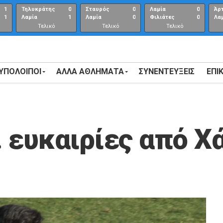
1
Τηλυκράτης
0
Σταυρός
0
Λαμία
0
Άρ
1
Λαμία
1
Λαμία
0
Φιλιάτες
0
Λα
Τελικό
Τελικό
Τελικό
αποτέλεσμα
αποτέλεσμα
Αποτέλεσμα
 ΥΠΟΛΟΙΠΟΙ
ΑΛΛΑ ΑΘΛΗΜΑΤΑ
ΣΥΝΕΝΤΕΎΞΕΙΣ
ΕΠΙ
 ευκαιρίες από Χ