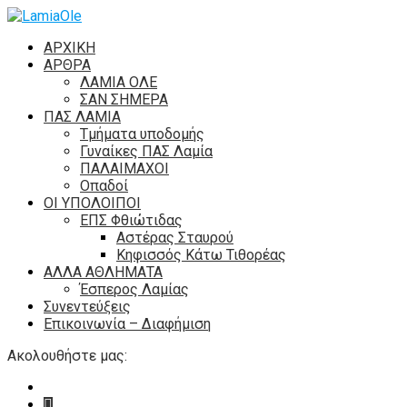
ΑΡΧΙΚΗ
ΑΡΘΡΑ
ΛΑΜΙΑ ΟΛΕ
ΣΑΝ ΣΗΜΕΡΑ
ΠΑΣ ΛΑΜΙΑ
Τμήματα υποδομής
Γυναίκες ΠΑΣ Λαμία
ΠΑΛΑΙΜΑΧΟΙ
Οπαδοί
ΟΙ ΥΠΟΛΟΙΠΟΙ
ΕΠΣ Φθιώτιδας
Αστέρας Σταυρού
Κηφισσός Κάτω Τιθορέας
ΑΛΛΑ ΑΘΛΗΜΑΤΑ
Έσπερος Λαμίας
Συνεντεύξεις
Επικοινωνία – Διαφήμιση
Ακολουθήστε μας: