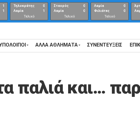
1
Τηλυκράτης
0
Σταυρός
0
Λαμία
0
Άρ
1
Λαμία
1
Λαμία
0
Φιλιάτες
0
Λα
Τελικό
Τελικό
Τελικό
αποτέλεσμα
αποτέλεσμα
Αποτέλεσμα
 ΥΠΟΛΟΙΠΟΙ
ΑΛΛΑ ΑΘΛΗΜΑΤΑ
ΣΥΝΕΝΤΕΎΞΕΙΣ
ΕΠΙ
τα παλιά και… πα