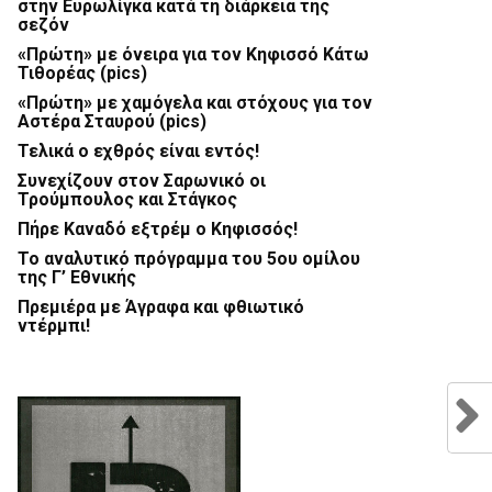
στην Ευρωλίγκα κατά τη διάρκεια της
σεζόν
«Πρώτη» με όνειρα για τον Κηφισσό Κάτω
Τιθορέας (pics)
«Πρώτη» με χαμόγελα και στόχους για τον
Αστέρα Σταυρού (pics)
Τελικά ο εχθρός είναι εντός!
Συνεχίζουν στον Σαρωνικό οι
Τρούμπουλος και Στάγκος
Πήρε Καναδό εξτρέμ ο Κηφισσός!
Το αναλυτικό πρόγραμμα του 5ου ομίλου
της Γ’ Εθνικής
Πρεμιέρα με Άγραφα και φθιωτικό
ντέρμπι!