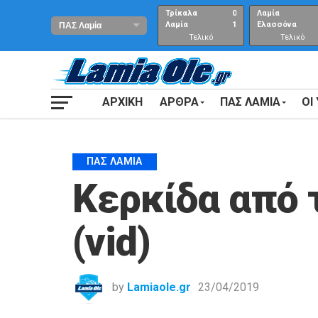
Τρίκαλα
0
Λαμία
Λαμία
1
Ελασσόνα
Τελικό
Τελικό
αποτέλεσμα
Αποτέλεσμα
ΑΡΧΙΚΗ
ΑΡΘΡΑ
ΠΑΣ ΛΑΜΙΑ
ΟΙ
ΠΑΣ ΛΑΜΊΑ
Κερκίδα από 
(vid)
by
Lamiaole.gr
23/04/2019