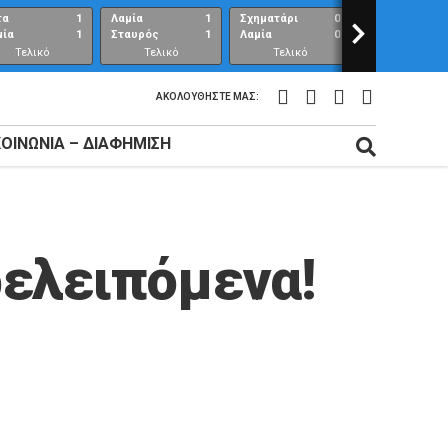
τα
1
Λαμία
1
Σχηματάρι
0
>
Λαμία
μία
1
Σταυρός
1
Λαμία
0
Ανθούπολη
Τελικό
Τελικό
Τελικό
Τελικό
αποτέλεσμα
αποτέλεσμα
αποτέλεσμα
αποτέλεσμ
ΑΚΟΛΟΥΘΉΣΤΕ ΜΑΣ:
ΚΟΙΝΩΝΊΑ – ΔΙΑΦΉΜΙΣΗ
ρελειπόμενα!