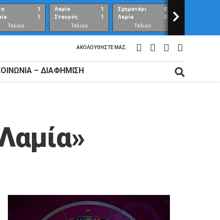
τα
1
Λαμία
1
Σχηματάρι
0
>
Λαμία
μία
1
Σταυρός
1
Λαμία
0
Ανθούπολη
Τελικό
Τελικό
Τελικό
Τελικό
αποτέλεσμα
αποτέλεσμα
αποτέλεσμα
αποτέλεσμ
ΑΚΟΛΟΥΘΉΣΤΕ ΜΑΣ:
ΚΟΙΝΩΝΊΑ – ΔΙΑΦΉΜΙΣΗ
 Λαμία»