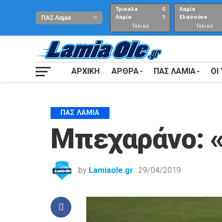
Τρίκαλα
0
Λαμία
Λαμία
1
Ελασσόνα
Τελικό
Τελικό
αποτέλεσμα
Αποτέλεσμα
ΑΡΧΙΚΗ
ΑΡΘΡΑ
ΠΑΣ ΛΑΜΙΑ
ΟΙ
ΠΑΣ ΛΑΜΊΑ
Μπεχαράνο: «
by
Lamiaole.gr
29/04/2019