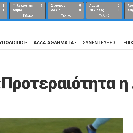
1
Τηλυκράτης
0
Σταυρός
0
Λαμία
0
Άρ
1
Λαμία
1
Λαμία
0
Φιλιάτες
0
Λα
Τελικό
Τελικό
Τελικό
αποτέλεσμα
αποτέλεσμα
Αποτέλεσμα
 ΥΠΟΛΟΙΠΟΙ
ΑΛΛΑ ΑΘΛΗΜΑΤΑ
ΣΥΝΕΝΤΕΎΞΕΙΣ
ΕΠΙ
Προτεραιότητα η