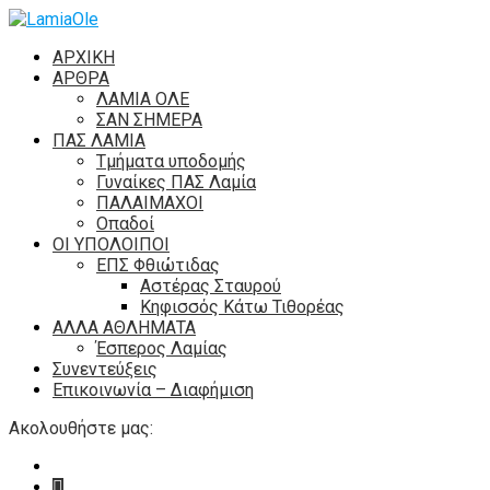
ΑΡΧΙΚΗ
ΑΡΘΡΑ
ΛΑΜΙΑ ΟΛΕ
ΣΑΝ ΣΗΜΕΡΑ
ΠΑΣ ΛΑΜΙΑ
Τμήματα υποδομής
Γυναίκες ΠΑΣ Λαμία
ΠΑΛΑΙΜΑΧΟΙ
Οπαδοί
ΟΙ ΥΠΟΛΟΙΠΟΙ
ΕΠΣ Φθιώτιδας
Αστέρας Σταυρού
Κηφισσός Κάτω Τιθορέας
ΑΛΛΑ ΑΘΛΗΜΑΤΑ
Έσπερος Λαμίας
Συνεντεύξεις
Επικοινωνία – Διαφήμιση
Ακολουθήστε μας: