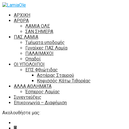
ΑΡΧΙΚΗ
ΑΡΘΡΑ
ΛΑΜΙΑ ΟΛΕ
ΣΑΝ ΣΗΜΕΡΑ
ΠΑΣ ΛΑΜΙΑ
Τμήματα υποδομής
Γυναίκες ΠΑΣ Λαμία
ΠΑΛΑΙΜΑΧΟΙ
Οπαδοί
ΟΙ ΥΠΟΛΟΙΠΟΙ
ΕΠΣ Φθιώτιδας
Αστέρας Σταυρού
Κηφισσός Κάτω Τιθορέας
ΑΛΛΑ ΑΘΛΗΜΑΤΑ
Έσπερος Λαμίας
Συνεντεύξεις
Επικοινωνία – Διαφήμιση
Ακολουθήστε μας: