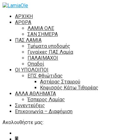
ΑΡΧΙΚΗ
ΑΡΘΡΑ
ΛΑΜΙΑ ΟΛΕ
ΣΑΝ ΣΗΜΕΡΑ
ΠΑΣ ΛΑΜΙΑ
Τμήματα υποδομής
Γυναίκες ΠΑΣ Λαμία
ΠΑΛΑΙΜΑΧΟΙ
Οπαδοί
ΟΙ ΥΠΟΛΟΙΠΟΙ
ΕΠΣ Φθιώτιδας
Αστέρας Σταυρού
Κηφισσός Κάτω Τιθορέας
ΑΛΛΑ ΑΘΛΗΜΑΤΑ
Έσπερος Λαμίας
Συνεντεύξεις
Επικοινωνία – Διαφήμιση
Ακολουθήστε μας: