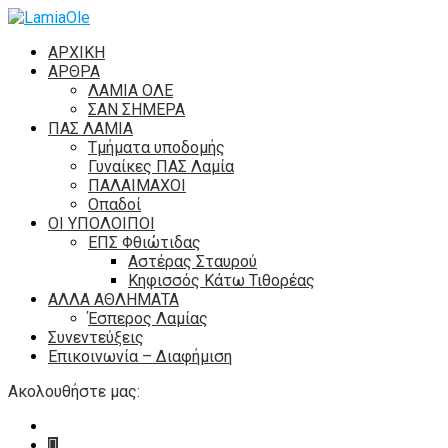
ΑΡΧΙΚΗ
ΑΡΘΡΑ
ΛΑΜΙΑ ΟΛΕ
ΣΑΝ ΣΗΜΕΡΑ
ΠΑΣ ΛΑΜΙΑ
Τμήματα υποδομής
Γυναίκες ΠΑΣ Λαμία
ΠΑΛΑΙΜΑΧΟΙ
Οπαδοί
ΟΙ ΥΠΟΛΟΙΠΟΙ
ΕΠΣ Φθιώτιδας
Αστέρας Σταυρού
Κηφισσός Κάτω Τιθορέας
ΑΛΛΑ ΑΘΛΗΜΑΤΑ
Έσπερος Λαμίας
Συνεντεύξεις
Επικοινωνία – Διαφήμιση
Ακολουθήστε μας: