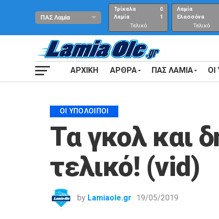
Τρίκαλα
0
Λαμία
Λαμία
1
Ελασσόνα
Τελικό
Τελικό
αποτέλεσμα
Αποτέλεσμα
ΑΡΧΙΚΗ
ΑΡΘΡΑ
ΠΑΣ ΛΑΜΙΑ
ΟΙ
ΟΙ ΥΠΌΛΟΙΠΟΙ
Τα γκολ και 
τελικό! (vid)
by
Lamiaole.gr
19/05/2019