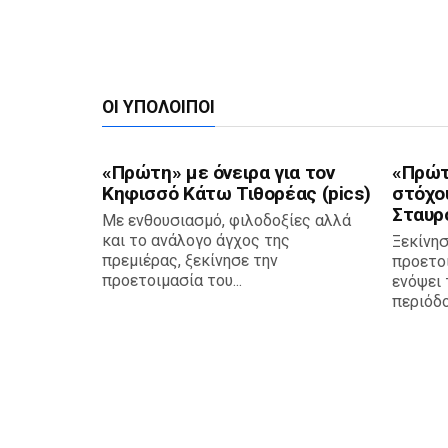
ΟΙ ΥΠΌΛΟΙΠΟΙ
«Πρώτη» με όνειρα για τον
«Πρώτ
Κηφισσό Κάτω Τιθορέας (pics)
στόχο
Σταυρο
Με ενθουσιασμό, φιλοδοξίες αλλά
και το ανάλογο άγχος της
Ξεκίνησ
πρεμιέρας, ξεκίνησε την
προετο
προετοιμασία του...
ενόψει 
περιόδου