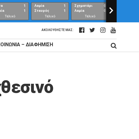
τα
1
Λαμία
1
Σχηματάρι
0
>
Λαμία
μία
1
Σταυρός
1
Λαμία
0
Ανθούπολη
Τελικό
Τελικό
Τελικό
Τελικό
αποτέλεσμα
αποτέλεσμα
αποτέλεσμα
αποτέλεσμ
ΑΚΟΛΟΥΘΉΣΤΕ ΜΑΣ:
ΚΟΙΝΩΝΊΑ – ΔΙΑΦΉΜΙΣΗ
χθεσινό