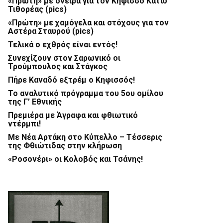
«Πρώτη» με όνειρα για τον Κηφισσό Κάτω
Τιθορέας (pics)
«Πρώτη» με χαμόγελα και στόχους για τον
Αστέρα Σταυρού (pics)
Τελικά ο εχθρός είναι εντός!
Συνεχίζουν στον Σαρωνικό οι
Τρούμπουλος και Στάγκος
Πήρε Καναδό εξτρέμ ο Κηφισσός!
Το αναλυτικό πρόγραμμα του 5ου ομίλου
της Γ’ Εθνικής
Πρεμιέρα με Άγραφα και φθιωτικό
ντέρμπι!
Με Νέα Αρτάκη στο Κύπελλο – Τέσσερις
της Φθιώτιδας στην κλήρωση
«Ροσονέρι» οι Κολοβός και Τσάνης!