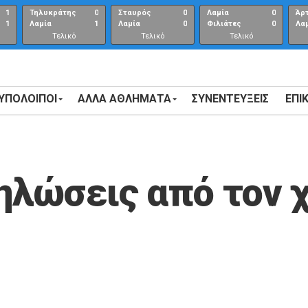
1
Τηλυκράτης
0
Σταυρός
0
Λαμία
0
Άρ
1
Λαμία
1
Λαμία
0
Φιλιάτες
0
Λα
Τελικό
Τελικό
Τελικό
αποτέλεσμα
αποτέλεσμα
Αποτέλεσμα
 ΥΠΟΛΟΙΠΟΙ
ΑΛΛΑ ΑΘΛΗΜΑΤΑ
ΣΥΝΕΝΤΕΎΞΕΙΣ
ΕΠΙ
δηλώσεις από τον 