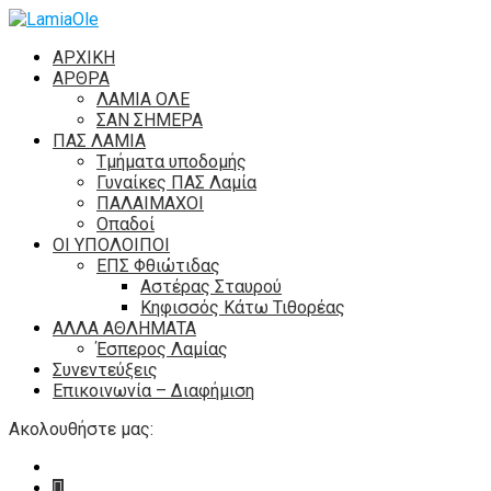
ΑΡΧΙΚΗ
ΑΡΘΡΑ
ΛΑΜΙΑ ΟΛΕ
ΣΑΝ ΣΗΜΕΡΑ
ΠΑΣ ΛΑΜΙΑ
Τμήματα υποδομής
Γυναίκες ΠΑΣ Λαμία
ΠΑΛΑΙΜΑΧΟΙ
Οπαδοί
ΟΙ ΥΠΟΛΟΙΠΟΙ
ΕΠΣ Φθιώτιδας
Αστέρας Σταυρού
Κηφισσός Κάτω Τιθορέας
ΑΛΛΑ ΑΘΛΗΜΑΤΑ
Έσπερος Λαμίας
Συνεντεύξεις
Επικοινωνία – Διαφήμιση
Ακολουθήστε μας: