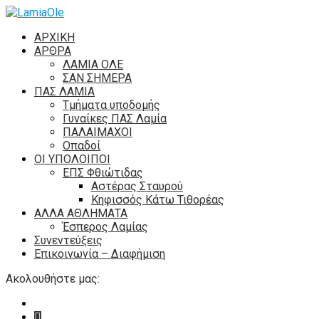
ΑΡΧΙΚΗ
ΑΡΘΡΑ
ΛΑΜΙΑ ΟΛΕ
ΣΑΝ ΣΗΜΕΡΑ
ΠΑΣ ΛΑΜΙΑ
Τμήματα υποδομής
Γυναίκες ΠΑΣ Λαμία
ΠΑΛΑΙΜΑΧΟΙ
Οπαδοί
ΟΙ ΥΠΟΛΟΙΠΟΙ
ΕΠΣ Φθιώτιδας
Αστέρας Σταυρού
Κηφισσός Κάτω Τιθορέας
ΑΛΛΑ ΑΘΛΗΜΑΤΑ
Έσπερος Λαμίας
Συνεντεύξεις
Επικοινωνία – Διαφήμιση
Ακολουθήστε μας: