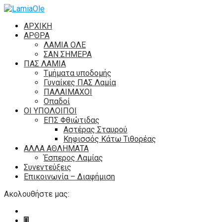
ΑΡΧΙΚΗ
ΑΡΘΡΑ
ΛΑΜΙΑ ΟΛΕ
ΣΑΝ ΣΗΜΕΡΑ
ΠΑΣ ΛΑΜΙΑ
Τμήματα υποδομής
Γυναίκες ΠΑΣ Λαμία
ΠΑΛΑΙΜΑΧΟΙ
Οπαδοί
ΟΙ ΥΠΟΛΟΙΠΟΙ
ΕΠΣ Φθιώτιδας
Αστέρας Σταυρού
Κηφισσός Κάτω Τιθορέας
ΑΛΛΑ ΑΘΛΗΜΑΤΑ
Έσπερος Λαμίας
Συνεντεύξεις
Επικοινωνία – Διαφήμιση
Ακολουθήστε μας: