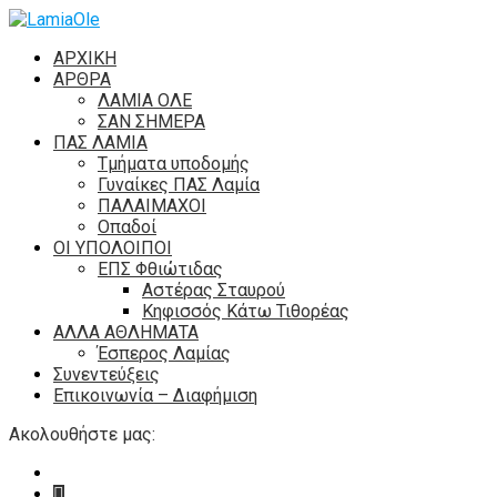
ΑΡΧΙΚΗ
ΑΡΘΡΑ
ΛΑΜΙΑ ΟΛΕ
ΣΑΝ ΣΗΜΕΡΑ
ΠΑΣ ΛΑΜΙΑ
Τμήματα υποδομής
Γυναίκες ΠΑΣ Λαμία
ΠΑΛΑΙΜΑΧΟΙ
Οπαδοί
ΟΙ ΥΠΟΛΟΙΠΟΙ
ΕΠΣ Φθιώτιδας
Αστέρας Σταυρού
Κηφισσός Κάτω Τιθορέας
ΑΛΛΑ ΑΘΛΗΜΑΤΑ
Έσπερος Λαμίας
Συνεντεύξεις
Επικοινωνία – Διαφήμιση
Ακολουθήστε μας: