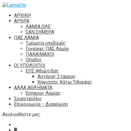
ΑΡΧΙΚΗ
ΑΡΘΡΑ
ΛΑΜΙΑ ΟΛΕ
ΣΑΝ ΣΗΜΕΡΑ
ΠΑΣ ΛΑΜΙΑ
Τμήματα υποδομής
Γυναίκες ΠΑΣ Λαμία
ΠΑΛΑΙΜΑΧΟΙ
Οπαδοί
ΟΙ ΥΠΟΛΟΙΠΟΙ
ΕΠΣ Φθιώτιδας
Αστέρας Σταυρού
Κηφισσός Κάτω Τιθορέας
ΑΛΛΑ ΑΘΛΗΜΑΤΑ
Έσπερος Λαμίας
Συνεντεύξεις
Επικοινωνία – Διαφήμιση
Ακολουθήστε μας: