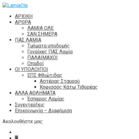
ΑΡΧΙΚΗ
ΑΡΘΡΑ
ΛΑΜΙΑ ΟΛΕ
ΣΑΝ ΣΗΜΕΡΑ
ΠΑΣ ΛΑΜΙΑ
Τμήματα υποδομής
Γυναίκες ΠΑΣ Λαμία
ΠΑΛΑΙΜΑΧΟΙ
Οπαδοί
ΟΙ ΥΠΟΛΟΙΠΟΙ
ΕΠΣ Φθιώτιδας
Αστέρας Σταυρού
Κηφισσός Κάτω Τιθορέας
ΑΛΛΑ ΑΘΛΗΜΑΤΑ
Έσπερος Λαμίας
Συνεντεύξεις
Επικοινωνία – Διαφήμιση
Ακολουθήστε μας: