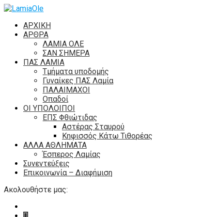
ΑΡΧΙΚΗ
ΑΡΘΡΑ
ΛΑΜΙΑ ΟΛΕ
ΣΑΝ ΣΗΜΕΡΑ
ΠΑΣ ΛΑΜΙΑ
Τμήματα υποδομής
Γυναίκες ΠΑΣ Λαμία
ΠΑΛΑΙΜΑΧΟΙ
Οπαδοί
ΟΙ ΥΠΟΛΟΙΠΟΙ
ΕΠΣ Φθιώτιδας
Αστέρας Σταυρού
Κηφισσός Κάτω Τιθορέας
ΑΛΛΑ ΑΘΛΗΜΑΤΑ
Έσπερος Λαμίας
Συνεντεύξεις
Επικοινωνία – Διαφήμιση
Ακολουθήστε μας: