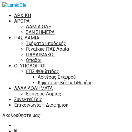
ΑΡΧΙΚΗ
ΑΡΘΡΑ
ΛΑΜΙΑ ΟΛΕ
ΣΑΝ ΣΗΜΕΡΑ
ΠΑΣ ΛΑΜΙΑ
Τμήματα υποδομής
Γυναίκες ΠΑΣ Λαμία
ΠΑΛΑΙΜΑΧΟΙ
Οπαδοί
ΟΙ ΥΠΟΛΟΙΠΟΙ
ΕΠΣ Φθιώτιδας
Αστέρας Σταυρού
Κηφισσός Κάτω Τιθορέας
ΑΛΛΑ ΑΘΛΗΜΑΤΑ
Έσπερος Λαμίας
Συνεντεύξεις
Επικοινωνία – Διαφήμιση
Ακολουθήστε μας: