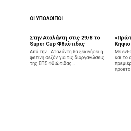
ΟΙ ΥΠΌΛΟΙΠΟΙ
Στην Αταλάντη στις 29/8 το
«Πρώτη
Super Cup Φθιώτιδας
Κηφισ
Από την… Αταλάντη θα ξεκινήσει η
Με ενθ
φετινή σεζόν για τις διοργανώσεις
και το 
της ΕΠΣ Φθιώτιδας....
πρεμιέρ
προετοι