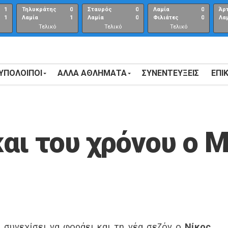
1
Τηλυκράτης
0
Σταυρός
0
Λαμία
0
Άρ
1
Λαμία
1
Λαμία
0
Φιλιάτες
0
Λα
Τελικό
Τελικό
Τελικό
αποτέλεσμα
αποτέλεσμα
Αποτέλεσμα
 ΥΠΟΛΟΙΠΟΙ
ΑΛΛΑ ΑΘΛΗΜΑΤΑ
ΣΥΝΕΝΤΕΎΞΕΙΣ
ΕΠΙ
και του χρόνου ο 
 συνεχίσει να φοράει και τη νέα σεζόν ο
Νίκος