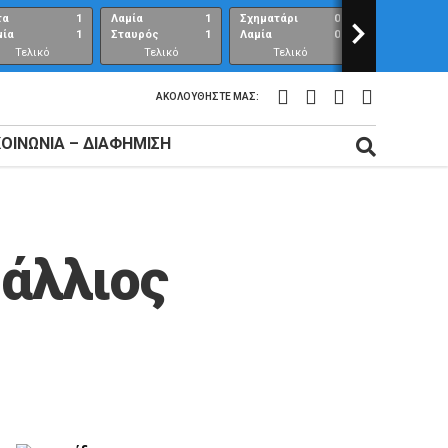
τα
1
Λαμία
1
Σχηματάρι
0
>
Λαμία
μία
1
Σταυρός
1
Λαμία
0
Ανθούπολη
Τελικό
Τελικό
Τελικό
Τελικό
αποτέλεσμα
αποτέλεσμα
αποτέλεσμα
αποτέλεσμ
ΑΚΟΛΟΥΘΉΣΤΕ ΜΑΣ:
ΚΟΙΝΩΝΊΑ – ΔΙΑΦΉΜΙΣΗ
Μάλλιος