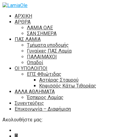
ΑΡΧΙΚΗ
ΑΡΘΡΑ
ΛΑΜΙΑ ΟΛΕ
ΣΑΝ ΣΗΜΕΡΑ
ΠΑΣ ΛΑΜΙΑ
Τμήματα υποδομής
Γυναίκες ΠΑΣ Λαμία
ΠΑΛΑΙΜΑΧΟΙ
Οπαδοί
ΟΙ ΥΠΟΛΟΙΠΟΙ
ΕΠΣ Φθιώτιδας
Αστέρας Σταυρού
Κηφισσός Κάτω Τιθορέας
ΑΛΛΑ ΑΘΛΗΜΑΤΑ
Έσπερος Λαμίας
Συνεντεύξεις
Επικοινωνία – Διαφήμιση
Ακολουθήστε μας: