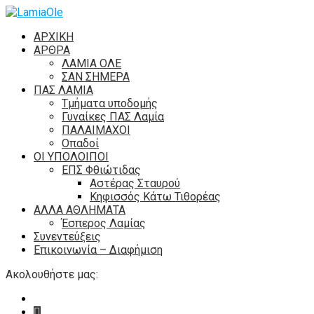
ΑΡΧΙΚΗ
ΑΡΘΡΑ
ΛΑΜΙΑ ΟΛΕ
ΣΑΝ ΣΗΜΕΡΑ
ΠΑΣ ΛΑΜΙΑ
Τμήματα υποδομής
Γυναίκες ΠΑΣ Λαμία
ΠΑΛΑΙΜΑΧΟΙ
Οπαδοί
ΟΙ ΥΠΟΛΟΙΠΟΙ
ΕΠΣ Φθιώτιδας
Αστέρας Σταυρού
Κηφισσός Κάτω Τιθορέας
ΑΛΛΑ ΑΘΛΗΜΑΤΑ
Έσπερος Λαμίας
Συνεντεύξεις
Επικοινωνία – Διαφήμιση
Ακολουθήστε μας: