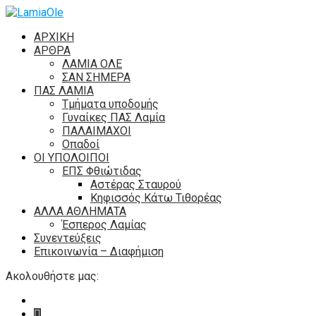
ΑΡΧΙΚΗ
ΑΡΘΡΑ
ΛΑΜΙΑ ΟΛΕ
ΣΑΝ ΣΗΜΕΡΑ
ΠΑΣ ΛΑΜΙΑ
Τμήματα υποδομής
Γυναίκες ΠΑΣ Λαμία
ΠΑΛΑΙΜΑΧΟΙ
Οπαδοί
ΟΙ ΥΠΟΛΟΙΠΟΙ
ΕΠΣ Φθιώτιδας
Αστέρας Σταυρού
Κηφισσός Κάτω Τιθορέας
ΑΛΛΑ ΑΘΛΗΜΑΤΑ
Έσπερος Λαμίας
Συνεντεύξεις
Επικοινωνία – Διαφήμιση
Ακολουθήστε μας: