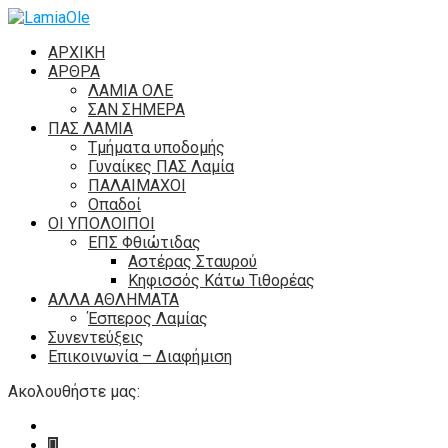
ΑΡΧΙΚΗ
ΑΡΘΡΑ
ΛΑΜΙΑ ΟΛΕ
ΣΑΝ ΣΗΜΕΡΑ
ΠΑΣ ΛΑΜΙΑ
Τμήματα υποδομής
Γυναίκες ΠΑΣ Λαμία
ΠΑΛΑΙΜΑΧΟΙ
Οπαδοί
ΟΙ ΥΠΟΛΟΙΠΟΙ
ΕΠΣ Φθιώτιδας
Αστέρας Σταυρού
Κηφισσός Κάτω Τιθορέας
ΑΛΛΑ ΑΘΛΗΜΑΤΑ
Έσπερος Λαμίας
Συνεντεύξεις
Επικοινωνία – Διαφήμιση
Ακολουθήστε μας: