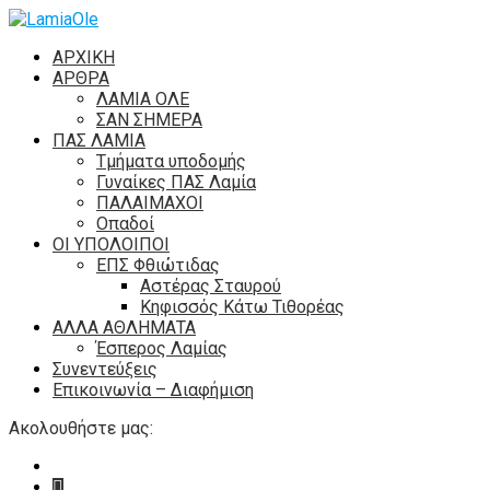
ΑΡΧΙΚΗ
ΑΡΘΡΑ
ΛΑΜΙΑ ΟΛΕ
ΣΑΝ ΣΗΜΕΡΑ
ΠΑΣ ΛΑΜΙΑ
Τμήματα υποδομής
Γυναίκες ΠΑΣ Λαμία
ΠΑΛΑΙΜΑΧΟΙ
Οπαδοί
ΟΙ ΥΠΟΛΟΙΠΟΙ
ΕΠΣ Φθιώτιδας
Αστέρας Σταυρού
Κηφισσός Κάτω Τιθορέας
ΑΛΛΑ ΑΘΛΗΜΑΤΑ
Έσπερος Λαμίας
Συνεντεύξεις
Επικοινωνία – Διαφήμιση
Ακολουθήστε μας: