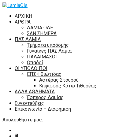
ΑΡΧΙΚΗ
ΑΡΘΡΑ
ΛΑΜΙΑ ΟΛΕ
ΣΑΝ ΣΗΜΕΡΑ
ΠΑΣ ΛΑΜΙΑ
Τμήματα υποδομής
Γυναίκες ΠΑΣ Λαμία
ΠΑΛΑΙΜΑΧΟΙ
Οπαδοί
ΟΙ ΥΠΟΛΟΙΠΟΙ
ΕΠΣ Φθιώτιδας
Αστέρας Σταυρού
Κηφισσός Κάτω Τιθορέας
ΑΛΛΑ ΑΘΛΗΜΑΤΑ
Έσπερος Λαμίας
Συνεντεύξεις
Επικοινωνία – Διαφήμιση
Ακολουθήστε μας: