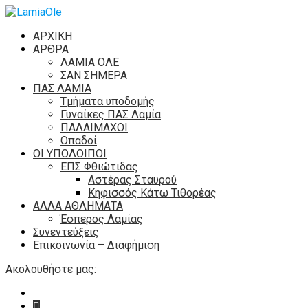
ΑΡΧΙΚΗ
ΑΡΘΡΑ
ΛΑΜΙΑ ΟΛΕ
ΣΑΝ ΣΗΜΕΡΑ
ΠΑΣ ΛΑΜΙΑ
Τμήματα υποδομής
Γυναίκες ΠΑΣ Λαμία
ΠΑΛΑΙΜΑΧΟΙ
Οπαδοί
ΟΙ ΥΠΟΛΟΙΠΟΙ
ΕΠΣ Φθιώτιδας
Αστέρας Σταυρού
Κηφισσός Κάτω Τιθορέας
ΑΛΛΑ ΑΘΛΗΜΑΤΑ
Έσπερος Λαμίας
Συνεντεύξεις
Επικοινωνία – Διαφήμιση
Ακολουθήστε μας: