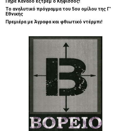
Πήρε Καναδό εξτρέμ ο Κηφισσός!
Το αναλυτικό πρόγραμμα του 5ου ομίλου της Γ’
Εθνικής
Πρεμιέρα με Άγραφα και φθιωτικό ντέρμπι!